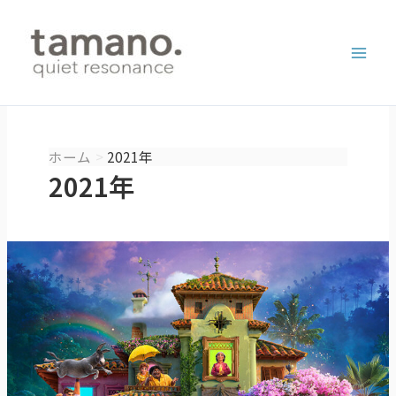
内
容
を
ス
キ
ッ
プ
ホーム
2021年
2021年