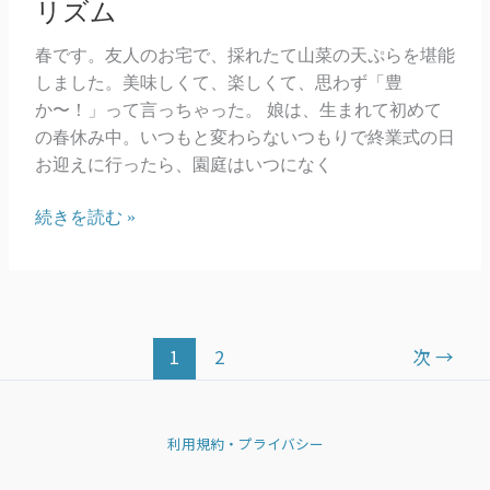
リズム
春です。友人のお宅で、採れたて山菜の天ぷらを堪能
しました。美味しくて、楽しくて、思わず「豊
か〜！」って言っちゃった。 娘は、生まれて初めて
の春休み中。いつもと変わらないつもりで終業式の日
お迎えに行ったら、園庭はいつになく
リ
続きを読む »
ズ
ム
1
2
次
→
利用規約・プライバシー