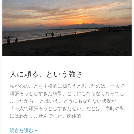
人に頼る、という強さ
私が心のことを本格的に知ろうと思ったのは、一人で
頑張ろうとしすぎた結果、どうにもならなくなってし
まったから。 とはいえ、どうにもならない状況が
「一人で頑張ろうとしすぎたせい」だとは、当時の私
にはわかりませんでした。肉体的
人
続きを読む »