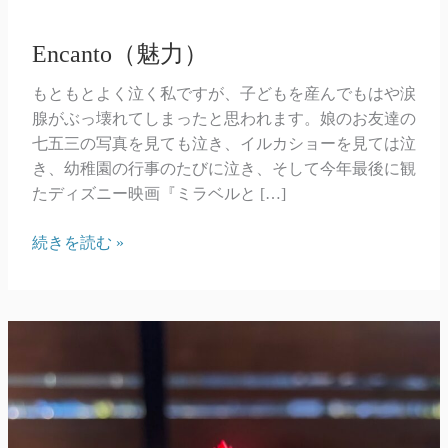
Encanto（魅力）
もともとよく泣く私ですが、子どもを産んでもはや涙
腺がぶっ壊れてしまったと思われます。娘のお友達の
七五三の写真を見ても泣き、イルカショーを見ては泣
き、幼稚園の行事のたびに泣き、そして今年最後に観
たディズニー映画『ミラベルと […]
Encanto（魅
続きを読む »
力）