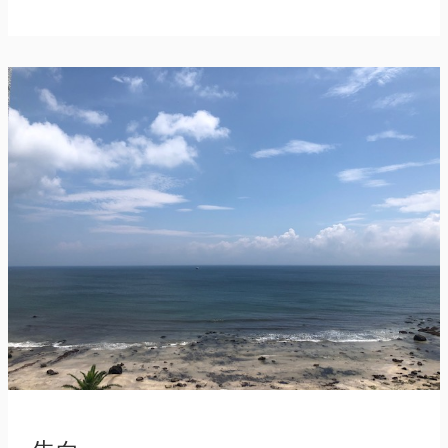
に
頼
る、
と
い
う
強
さ