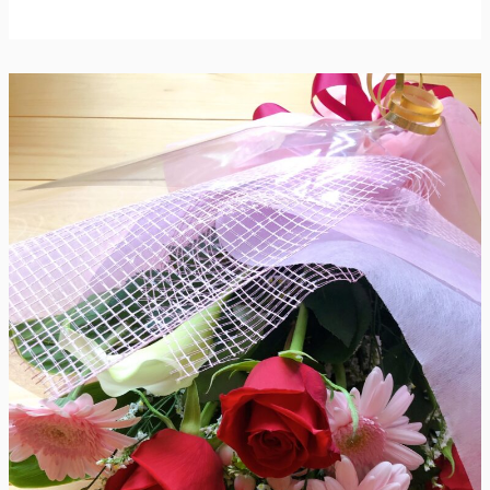
レ
イ
パ
ッ
ク