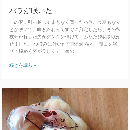
バラが咲いた
この家に引っ越してまもなく買ったバラ。今夏もなん
とか咲いて、咲き終わってすぐに剪定したら、その後
枝分かれした先がグングン伸びて、ふたたび花を咲か
せました。 つぼみに付いた前夜の雨粒が、朝日を浴
びて煌めく姿が美しくて、娘の
バ
続きを読む »
ラ
が
咲
い
た