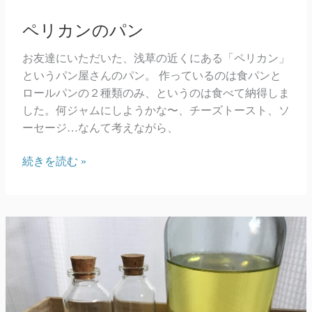
ペリカンのパン
お友達にいただいた、浅草の近くにある「ペリカン」
というパン屋さんのパン。 作っているのは食パンと
ロールパンの２種類のみ、というのは食べて納得しま
した。何ジャムにしようかな〜、チーズトースト、ソ
ーセージ…なんて考えながら、
ペ
続きを読む »
リ
カ
ン
の
パ
ン