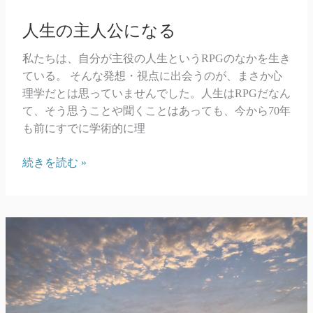
人生の主人公になる
私たちは、自分が主役の人生というRPGのなかを生き
ている。 そんな発想・視点に出会うのが、まさか心
理学だとは思っていませんでした。人生はRPGだなん
て、そう思うことや聞くことはあっても、今から70年
も前にすでに学術的に理
人
続きを読む »
生
の
主
人
公
に
な
る