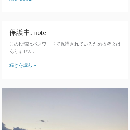
界
の
美
し
保護中: note
さ
この投稿はパスワードで保護されているため抜粋文は
ありません。
保
続きを読む »
護
中:
note