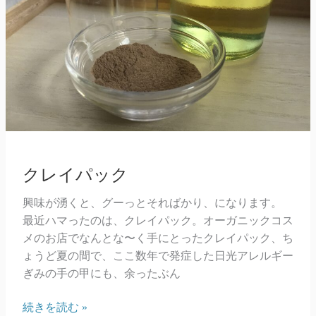
クレイパック
興味が湧くと、グーっとそればかり、になります。
最近ハマったのは、クレイパック。オーガニックコス
メのお店でなんとな〜く手にとったクレイパック、ち
ょうど夏の間で、ここ数年で発症した日光アレルギー
ぎみの手の甲にも、余ったぶん
ク
続きを読む »