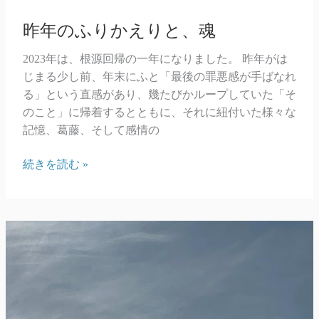
昨年のふりかえりと、魂
2023年は、根源回帰の一年になりました。 昨年がは
じまる少し前、年末にふと「最後の罪悪感が手ばなれ
る」という直感があり、幾たびかループしていた「そ
のこと」に帰着するとともに、それに紐付いた様々な
記憶、葛藤、そして感情の
昨
続きを読む »
年
の
ふ
り
か
え
り
と、