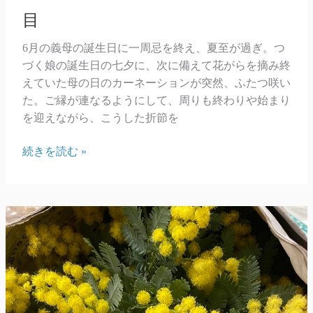
目
6月の義母の誕生日に一周忌を終え、夏至が過ぎ。つ
づく娘の誕生日の七夕に、次に備えて花がらを摘み終
えていた母の日のカーネーションが突然、ふたつ咲い
た。ご縁が連なるようにして、周りも終わりや始まり
を迎えながら、こうした折節を
目
続きを読む »