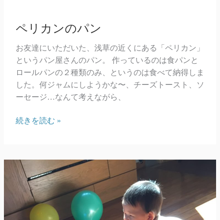
ペリカンのパン
お友達にいただいた、浅草の近くにある「ペリカン」
というパン屋さんのパン。 作っているのは食パンと
ロールパンの２種類のみ、というのは食べて納得しま
した。何ジャムにしようかな〜、チーズトースト、ソ
ーセージ…なんて考えながら、
ペ
続きを読む »
リ
カ
ン
の
パ
ン