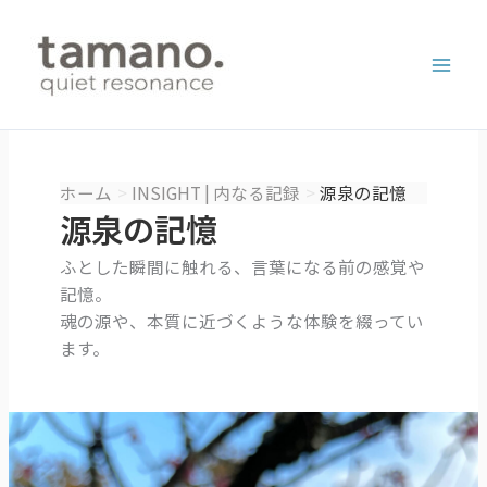
内
容
を
ス
キ
ッ
プ
ホーム
INSIGHT | 内なる記録
源泉の記憶
源泉の記憶
ふとした瞬間に触れる、言葉になる前の感覚や
記憶。
魂の源や、本質に近づくような体験を綴ってい
ます。