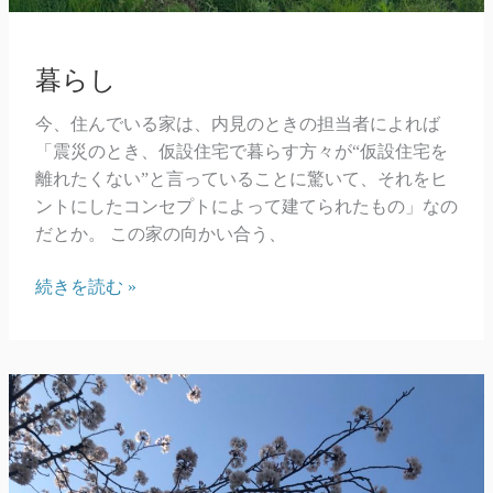
暮らし
今、住んでいる家は、内見のときの担当者によれば
「震災のとき、仮設住宅で暮らす方々が“仮設住宅を
離れたくない”と言っていることに驚いて、それをヒ
ントにしたコンセプトによって建てられたもの」なの
だとか。 この家の向かい合う、
暮
続きを読む »
ら
し