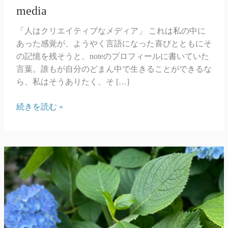
media
「人はクリエイティブなメディア」 これは私の中に
あった感覚が、ようやく言語になった喜びとともにそ
の記憶を残そうと、noteのプロフィールに書いていた
言葉。誰もが自分のどまん中で生きることができるな
ら、私はそうありたく、そ […]
media
続きを読む »