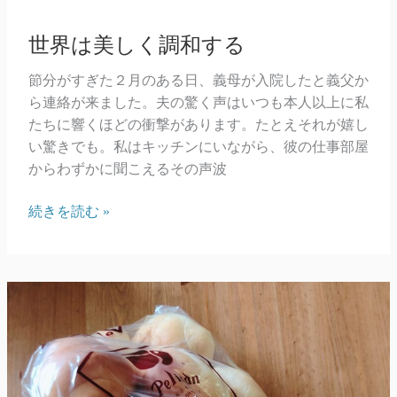
世界は美しく調和する
節分がすぎた２月のある日、義母が入院したと義父か
ら連絡が来ました。夫の驚く声はいつも本人以上に私
たちに響くほどの衝撃があります。たとえそれが嬉し
い驚きでも。私はキッチンにいながら、彼の仕事部屋
からわずかに聞こえるその声波
世
続きを読む »
界
は
美
し
く
調
和
す