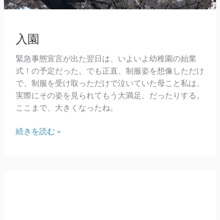
入園
緊急事態宣言が出た翌日は、いよいよ幼稚園の始業
式！の予定だった。でも正直、制服姿を想像しただけ
で、制服を受け取っただけで泣いていた母こと私は、
実際にその姿を見られてもう大満足、だったりする。
ここまで、大きくなったね。
入
続きを読む »
園