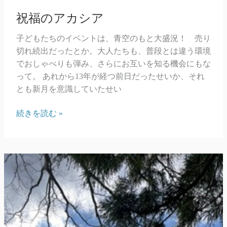
祝福のアカシア
子どもたちのイベントは、青空のもと大盛況！ 売り
切れ続出だったとか。大人たちも、普段とは違う環境
でおしゃべりも弾み、さらにお互いを知る機会にもな
って。 あれから13年が経つ前日だったせいか、それ
とも新月を意識していたせい
祝
続きを読む »
福
の
ア
カ
シ
ア