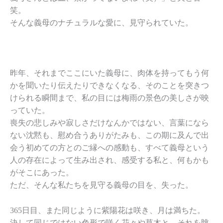
笑。
そんな義母のナチュラルな愛に、見守られていた。
昨年、それまでここにいた義母に、肉体を持ってもう何
かを聞いたり伝えたりできなくなる、そのことを突きつ
けられる瞬間まで、私の目には梅雨の景色の美しさが映
っていた。
喪失の悲しみや寂しさだけなんかではない、言葉になら
ない沈黙も、慰め合うありがたみも、この期に及んで出
会う初めての方とのご縁への感動も、すべて義母という
人の存在によって生み出され、感受する私と、何もかも
がそこにあった。
ただ、そんな私たちを見守る義母の目を、失った。
365日目、また同じように紫陽花は咲き、月は満ちた。
決して同じではない色形で咲く花々や草木と、それを眺