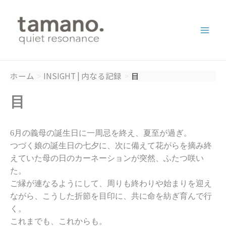
内
容
を
ス
キ
ッ
ホーム
INSIGHT | 内なる記録
目
プ
目
6月の義母の誕生日に一周忌を終え、夏至が過ぎ。
つづく娘の誕生日の七夕に、次に備えて花がらを摘み終
えていた母の日のカーネーションが突然、ふたつ咲い
た。
ご縁が連なるようにして、周りも終わりや始まりを迎え
ながら、こうした折節を目印に、共に命を紡ぎ育んで行
く。
これまでも、これからも。