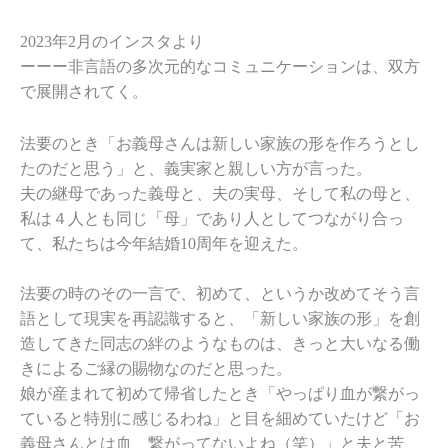
2023年2月のインスタより
ーーー非言語の多次元的なコミュニケーションは、双方
で展開されてく。
法要のとき「お義母さんは新しい家族の形を作ろうとし
たのだと思う」と、義実家と親しい方が言った。
夫の継母であった義母と、夫の実母、そして私の母と、
私は４人とも同じ「母」であり人としてつながり合っ
て、私たちは今年結婚10周年を迎えた。
法要の時のその一言で、初めて、というか改めてそう言
語として現実を再認識すると、「新しい家族の形」を創
造してきた同志の絆のようなものは、きっと大いなる働
きによるご縁の賜物なのだと思った。
娘が産まれて初めて帰省したとき「やっぱり血が繋がっ
ていると特別に感じるわね」と目を細めていたけど「お
義母さんとは血、繋がってないよね（笑）」と夫と苦