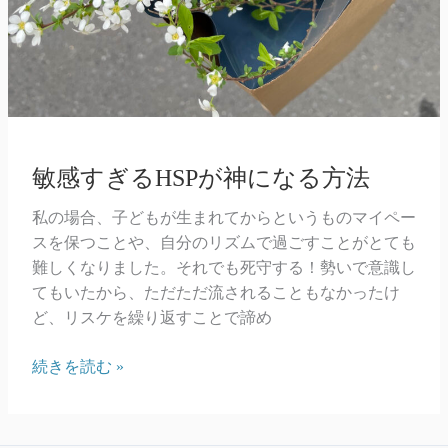
敏感すぎるHSPが神になる方法
私の場合、子どもが生まれてからというものマイペー
スを保つことや、自分のリズムで過ごすことがとても
難しくなりました。それでも死守する！勢いで意識し
てもいたから、ただただ流されることもなかったけ
ど、リスケを繰り返すことで諦め
敏
続きを読む »
感
す
ぎ