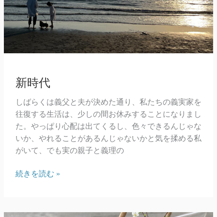
新時代
しばらくは義父と夫が決めた通り、私たちの義実家を
往復する生活は、少しの間お休みすることになりまし
た。やっぱり心配は出てくるし、色々できるんじゃな
いか、やれることがあるんじゃないかと気を揉める私
がいて、でも実の親子と義理の
新
続きを読む »
時
代