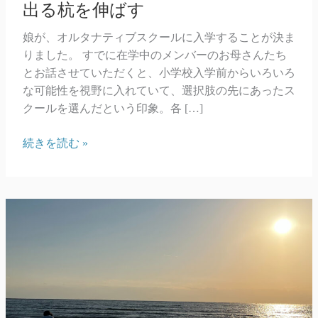
出る杭を伸ばす
娘が、オルタナティブスクールに入学することが決ま
りました。 すでに在学中のメンバーのお母さんたち
とお話させていただくと、小学校入学前からいろいろ
な可能性を視野に入れていて、選択肢の先にあったス
クールを選んだという印象。各 […]
出
続きを読む »
る
杭
を
伸
ば
す