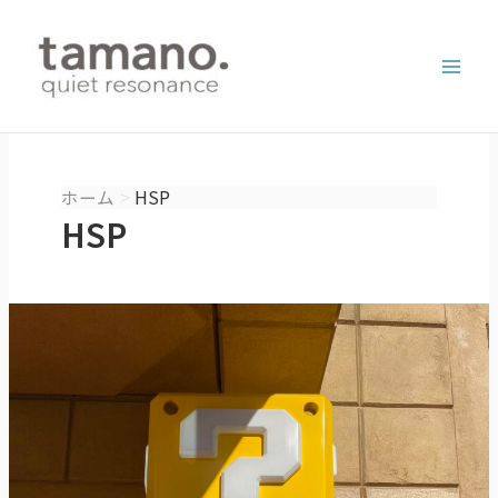
内
容
を
ス
キ
ッ
プ
ホーム
HSP
HSP