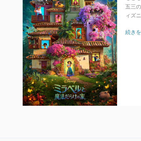
五三
ィズニ
Encan
続きを
力）