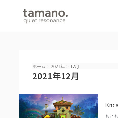
内
容
を
ス
キ
ッ
プ
ホーム
2021年
12月
2021年12月
En
もと