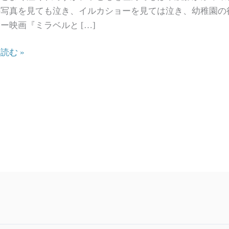
の写真を見ても泣き、イルカショーを見ては泣き、幼稚園の
ー映画『ミラベルと […]
to（魅
読む »