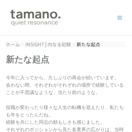
内
容
を
ス
キ
ッ
ホーム
INSIGHT | 内なる記録
新たな起点
プ
新たな起点
今年に入ってから、久しぶりの再会が続いています。
会わない間、それぞれがそれぞれの場所で経験している
ことが不思議なような、当たり前のような。
役職が変わったり様々な人生の転機を迎えたり、私たち
も年をとったんだね。
経験を共にした同志の頼もしさも感じました。
それぞれのポジションから見た各業界の広がりは、当時