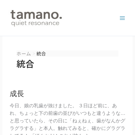
内
容
を
ス
キ
ッ
プ
ホーム
統合
統合
成長
今日、娘の乳歯が抜けました。 ３日ほど前に、あ
れ、ちょっと下の前歯の並びがいつもと違うような…
と思っていたら、その日に「ねぇねぇ、歯がなんかグ
ラグラする」と本人。触れてみると、確かにグラグラ