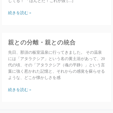
してる！ 「ほんとだ！これが抜 […]
成
続きを読む »
長
親との分離・親との統合
先日、那須の板室温泉に行ってきました。 その温泉
には「アタラクシア」という名の黄土浴があって、20
代の頃、その「アタラクシア（魂の平静）」という言
葉に強く惹かれた記憶と、それからの感覚を蘇らせる
ような、どこか懐かしさを感
親
続きを読む »
と
の
分