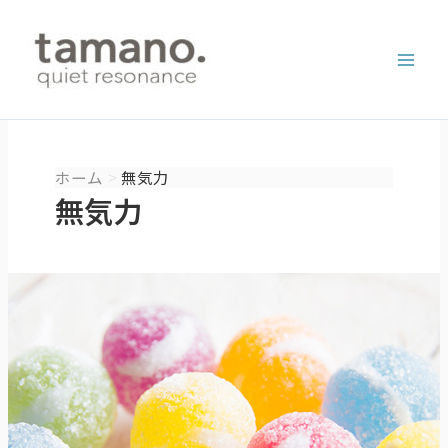
内
容
を
ス
キ
ッ
プ
ホーム
無気力
無気力