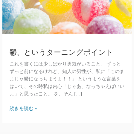
鬱、というターニングポイント
これを書くには少しばかり勇気がいること。 ずっと
ずっと前になるけれど、知人の男性が、私に「このま
まじゃ鬱になっちまうよ！！」 というような言葉を
はいて、その時私は内心「じゃあ、なっちゃえばいい
よ」と思ったこと。 を、そん […]
鬱、
続きを読む »
と
い
う