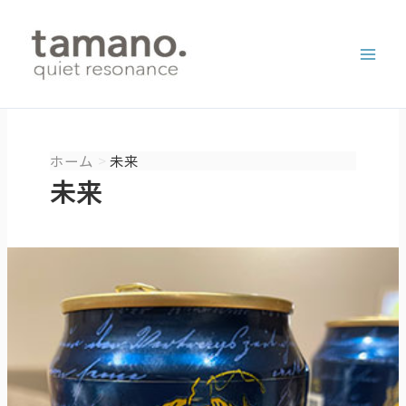
内
容
を
ス
キ
ッ
プ
ホーム
未来
未来