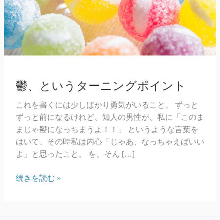
鬱、というターニングポイント
これを書くには少しばかり勇気がいること。 ずっと
ずっと前になるけれど、知人の男性が、私に「このま
まじゃ鬱になっちまうよ！！」 というような言葉を
はいて、その時私は内心「じゃあ、なっちゃえばいい
よ」と思ったこと。 を、そん […]
鬱、
続きを読む »
と
い
う