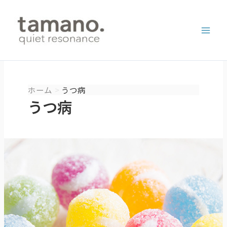
内
容
を
ス
キ
ッ
プ
ホーム
うつ病
うつ病