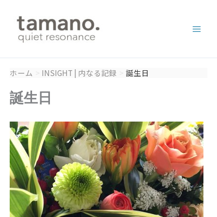
内
容
を
ス
キ
ッ
ホーム
INSIGHT | 内なる記録
誕生日
プ
誕生日