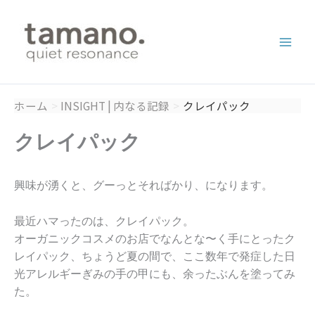
内
容
を
ス
キ
ッ
ホーム
INSIGHT | 内なる記録
クレイパック
プ
クレイパック
興味が湧くと、グーっとそればかり、になります。
最近ハマったのは、クレイパック。
オーガニックコスメのお店でなんとな〜く手にとったク
レイパック、ちょうど夏の間で、ここ数年で発症した日
光アレルギーぎみの手の甲にも、余ったぶんを塗ってみ
た。