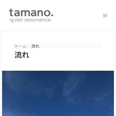
内
容
を
ス
キ
ッ
プ
ホーム
流れ
流れ