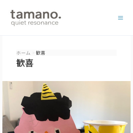
内
容
を
ス
キ
ッ
プ
ホーム
歓喜
歓喜