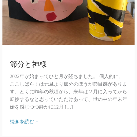
節分と神様
2022年が始まってひと月が経ちました。 個人的に、
ここしばらくは元旦より節分のほうが節目感がありま
す。とくに昨年の秋頃から、来年は２月に入ってから
転換するなと思っていただけあって、世の中の年末年
始を感じつつ静かに12月 […]
節
続きを読む »
分
と