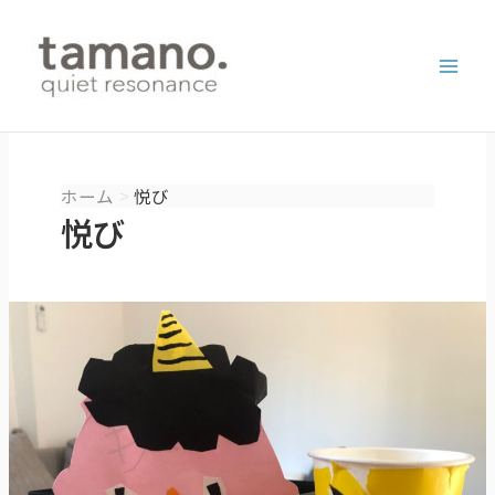
内
容
を
ス
キ
ッ
プ
ホーム
悦び
悦び