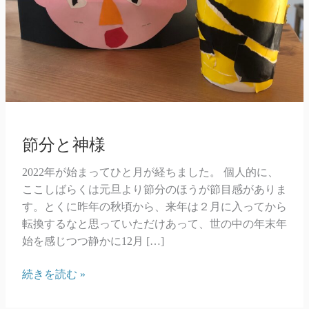
節分と神様
2022年が始まってひと月が経ちました。 個人的に、
ここしばらくは元旦より節分のほうが節目感がありま
す。とくに昨年の秋頃から、来年は２月に入ってから
転換するなと思っていただけあって、世の中の年末年
始を感じつつ静かに12月 […]
節
続きを読む »
分
と