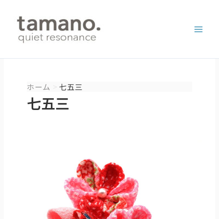
内
容
を
ス
キ
ッ
プ
ホーム
七五三
七五三