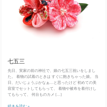
七五三
先日、実家の前の神社で、娘の七五三祝いをしまし
た。 着物の試着のときは すぐに飽きちゃった娘。 当
日、だいじょうぶかなぁ…と思ったけど 初めての美
容室でセットしてもらって、 着物や被布を着付けし
てもらって、 何台ものカメ […]
七
続きを読む »