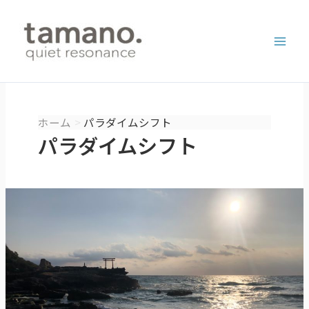
内
容
を
ス
キ
ッ
プ
ホーム
パラダイムシフト
パラダイムシフト