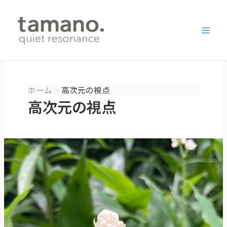
内
容
を
ス
キ
ッ
プ
ホーム
高次元の視点
高次元の視点