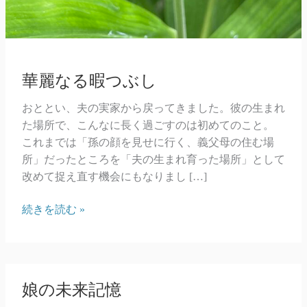
華麗なる暇つぶし
おととい、夫の実家から戻ってきました。彼の生まれ
た場所で、こんなに長く過ごすのは初めてのこと。
これまでは「孫の顔を見せに行く、義父母の住む場
所」だったところを「夫の生まれ育った場所」として
改めて捉え直す機会にもなりまし […]
華
続きを読む »
麗
な
る
暇
娘の未来記憶
つ