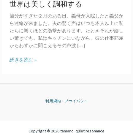
世界は美しく調和する
節分がすぎた２月のある日、義母が入院したと義父か
ら連絡が来ました。夫の驚く声はいつも本人以上に私
たちに響くほどの衝撃があります。たとえそれが嬉し
い驚きでも。私はキッチンにいながら、彼の仕事部屋
からわずかに聞こえるその声波 […]
世
続きを読む »
界
は
美
し
く
利用規約・プライバシー
調
和
す
る
Copyright © 2026 tamano. quiet resonance