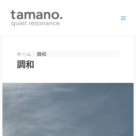
内
容
を
ス
キ
ッ
プ
ホーム
調和
調和