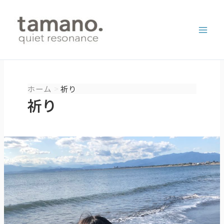
内
容
を
ス
キ
ッ
プ
ホーム
祈り
祈り