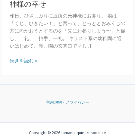
神様の幸せ
昨日、ひさしぶりに近所の氏神様にお参り。 娘は
「くじ、ひきたい！」と言って、とっととおみくじの
方に向かおうとするのを「先にお参りしよう〜」と促
し、二礼、二拍手、一礼。 キリスト系の幼稚園に通
いはじめて、朝、園の玄関口でマ […]
神
続きを読む »
様
の
幸
せ
利用規約・プライバシー
Copyright © 2026 tamano. quiet resonance