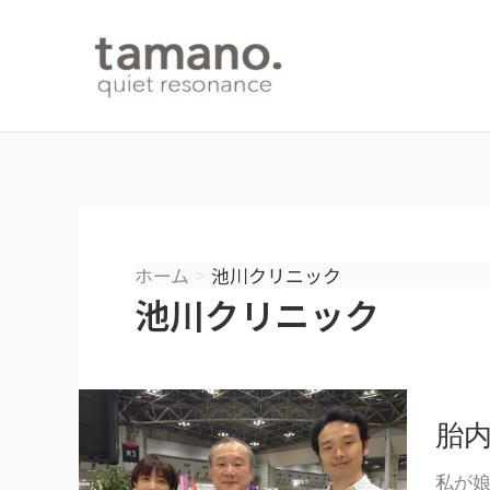
内
容
を
ス
キ
ッ
プ
ホーム
池川クリニック
池川クリニック
胎
私が