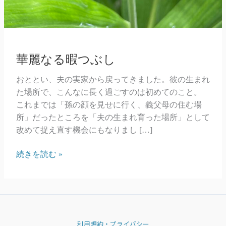
華麗なる暇つぶし
おととい、夫の実家から戻ってきました。彼の生まれ
た場所で、こんなに長く過ごすのは初めてのこと。
これまでは「孫の顔を見せに行く、義父母の住む場
所」だったところを「夫の生まれ育った場所」として
改めて捉え直す機会にもなりまし […]
華
続きを読む »
麗
な
る
暇
つ
利用規約・プライバシー