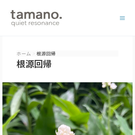
内
容
を
ス
キ
ッ
プ
ホーム
根源回帰
根源回帰