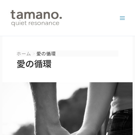
内
容
を
ス
キ
ッ
プ
ホーム
愛の循環
愛の循環