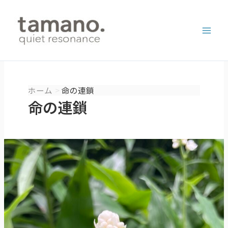
内
容
を
ス
キ
ッ
プ
ホーム
命の連鎖
命の連鎖