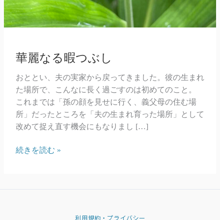
華麗なる暇つぶし
おととい、夫の実家から戻ってきました。彼の生まれ
た場所で、こんなに長く過ごすのは初めてのこと。
これまでは「孫の顔を見せに行く、義父母の住む場
所」だったところを「夫の生まれ育った場所」として
改めて捉え直す機会にもなりまし […]
華
続きを読む »
麗
な
る
暇
つ
利用規約・プライバシー