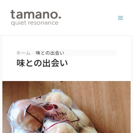
内
容
を
ス
キ
ッ
プ
ホーム
味との出会い
味との出会い