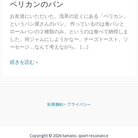
ペリカンのパン
お友達にいただいた、浅草の近くにある「ペリカン」
というパン屋さんのパン。 作っているのは食パンと
ロールパンの２種類のみ、というのは食べて納得しま
した。何ジャムにしようかな〜、チーズトースト、ソ
ーセージ…なんて考えながら、 […]
ペ
続きを読む »
リ
カ
ン
の
パ
利用規約・プライバシー
ン
Copyright © 2026 tamano. quiet resonance