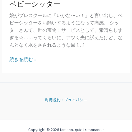
ベビーシッター
娘がプレスクールに「いかな〜い！」と言い出し、ベ
ビーシッターをお願いするようになって痛感。 シッ
ターさんて、世の宝物！サービスとして、素晴らしす
ぎる☆……ってくらいに、アツく夫に訴えたけど、な
んとなく水をさされるような回 […]
ベ
続きを読む »
ビ
ー
シ
ッ
タ
利用規約・プライバシー
ー
Copyright © 2026 tamano. quiet resonance