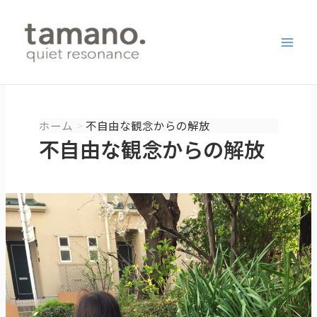
内
容
を
ス
キ
ッ
プ
ホーム
不自由な観念からの解放
不自由な観念からの解放